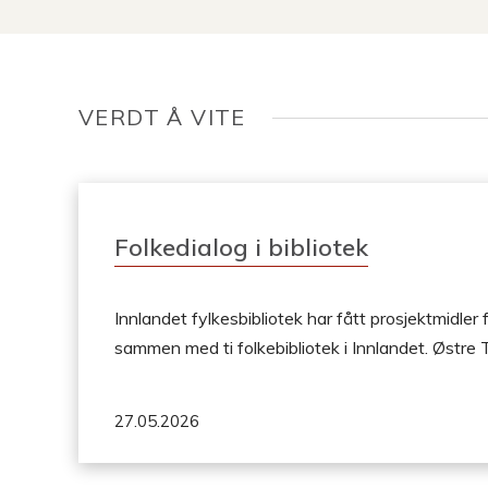
og
tanna
papiret
mi
må
ikke
falle
VERDT Å VITE
ut,
aldri
aldri
Folkedialog i bibliotek
Innlandet fylkesbibliotek har fått prosjektmidler 
sammen med ti folkebibliotek i Innlandet. Østre To
27.05.2026