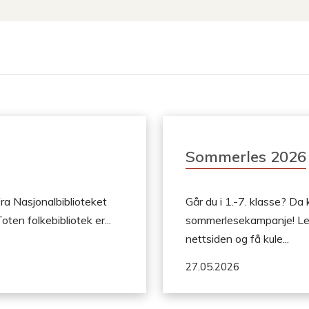
Mummipappa
mareri
på
fisketur
Sommerles 2026
fra Nasjonalbiblioteket
Går du i 1.-7. klasse? Da
ten folkebibliotek er...
sommerlesekampanje! Les 
nettsiden og få kule...
27.05.2026