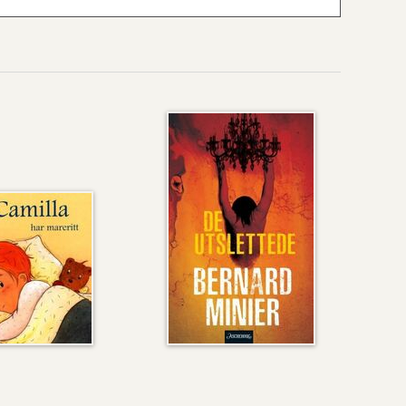
a
De
utslettede