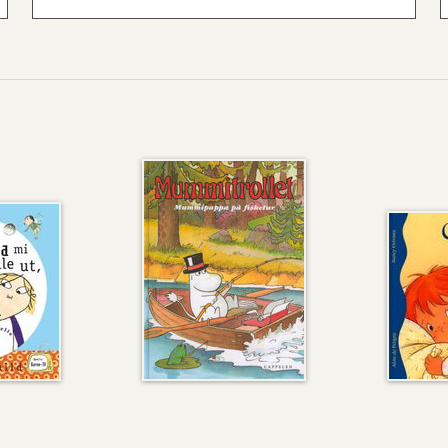
Mummitrollet
Camill
:
har