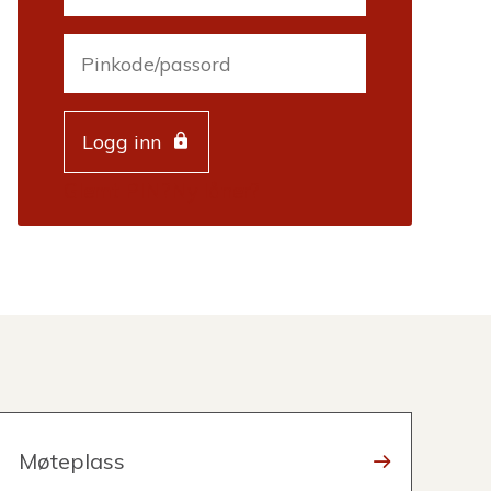
Passord
Logg inn
Glemt PIN?
Ny låner?
Møteplass