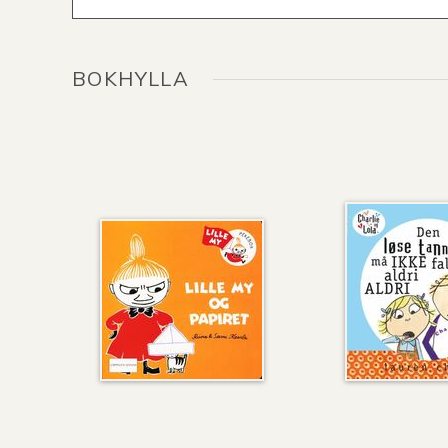
BOKHYLLA
Lille
Den
My
løse