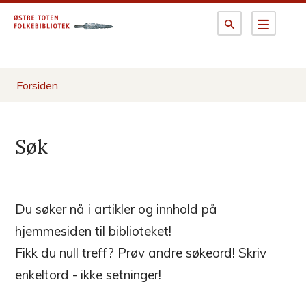
Ø
s
t
Du
Forsiden
r
er
e
Søk
her:
T
o
Du søker nå i artikler og innhold på
hjemmesiden til biblioteket!
t
Fikk du null treff? Prøv andre søkeord! Skriv
e
enkeltord - ikke setninger!
n