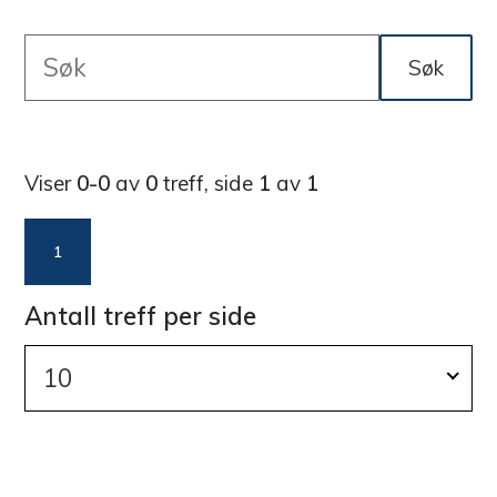
f
Søk
o
Søketekst
l
R
e
k
Viser
0-0
av
0
treff, side
1
av
1
s
e
u
1
l
b
t
Antall treff per side
i
a
t
10
b
l
i