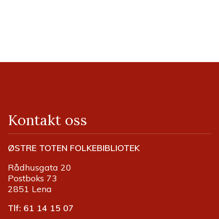
o
t
e
k
Kontakt oss
ØSTRE TOTEN FOLKEBIBLIOTEK
Rådhusgata 20
Postboks 73
2851 Lena
Tlf: 61 14 15 07